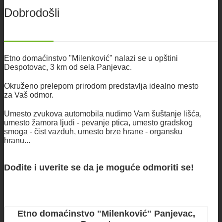
Dobrodošli
Etno domaćinstvo "Milenković" nalazi se u opštini
Despotovac, 3 km od sela Panjevac.
Okruženo prelepom prirodom predstavlja idealno mesto
za Vaš odmor.
Umesto zvukova automobila nudimo Vam šuštanje lišća,
umesto žamora ljudi - pevanje ptica, umesto gradskog
smoga - čist vazduh, umesto brze hrane - organsku
hranu...
Dođite i uverite se da je moguće odmoriti se!
Etno domaćinstvo "Milenković" Panjevac,