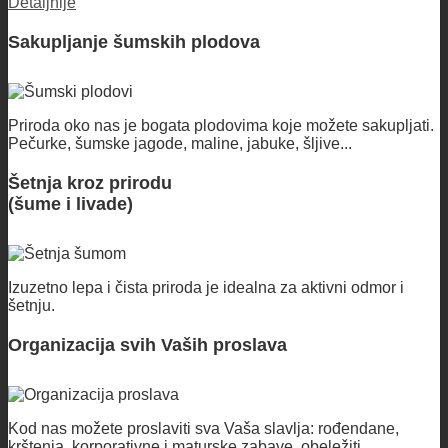
Detaljnije
Sakupljanje šumskih plodova
Priroda oko nas je bogata plodovima koje možete sakupljati.
Pečurke, šumske jagode, maline, jabuke, šljive...
Šetnja kroz prirodu
(šume i livade)
Izuzetno lepa i čista priroda je idealna za aktivni odmor i
šetnju.
Organizacija svih Vaših proslava
Kod nas možete proslaviti sva Vaša slavlja: rođendane,
krštenja, korporativne i maturske zabave, obeležiti