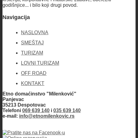
godišnjice... i bilo koji drugi povod.
Navigacija
NASLOVNA
SMEŠTAJ
TURIZAM
LOVNI TURIZAM
OFF ROAD
KONTAKT
Etno domaćinstvo "Milenković"
Panjevac
35213 Despotovac
Telefoni
069 639 140
i
035 639 140
e-mail:
info@etnomilenkovic.rs