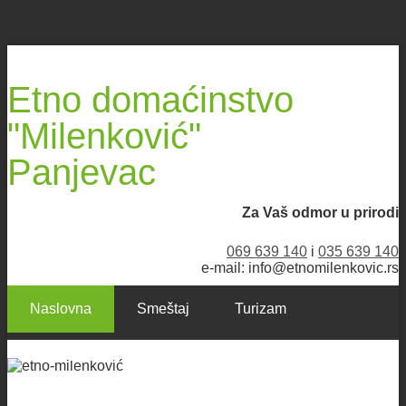
Etno domaćinstvo
"Milenković"
Panjevac
Za Vaš odmor u prirodi
069 639 140
i
035 639 140
e-mail: info@etnomilenkovic.rs
Naslovna
Smeštaj
Turizam
Lovni turizam
OFF-ROAD
Kontakt