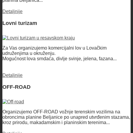
planina Beljanica...
Detaljnije
Lovni turizam
Za Vas organizujemo komercijalni lov u Lovačkim
udruženjima u okruženju.
Mogućnost lova srndaća, divlje svinje, jelena, fazana...
Detaljnije
OFF-ROAD
Organizujemo OFF-ROAD vožnje terenskim vozilima na
obroncima planine Beljanice po unapred utvrđenim stazama,
kroz prirodu, makadamskim i planinskim terenima...